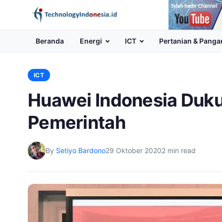
Channel
Youtube
Beranda
Energi
ICT
Pertanian & Panga
ICT
Huawei Indonesia Duk
Pemerintah
By
Setiyo Bardono
29 Oktober 2020
2 min read