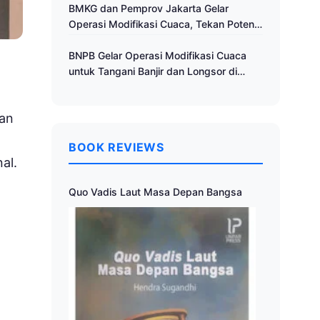
Cuaca
BMKG dan Pemprov Jakarta Gelar
Operasi Modifikasi Cuaca, Tekan Potensi
Bencana Hidrometeorologi
BNPB Gelar Operasi Modifikasi Cuaca
untuk Tangani Banjir dan Longsor di
Muria Raya
nan
BOOK REVIEWS
al.
Quo Vadis Laut Masa Depan Bangsa