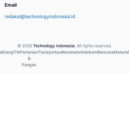
Email
redaksi@technologyindonesia.id
© 2026
Technology Indonesia
. All rights reserved.
a
Energi
TIK
Pertanian
Transportasi
Kesehatan
Hankam
Bencana
Material
&
Pangan