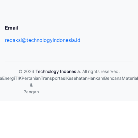
Email
redaksi@technologyindonesia.id
© 2026
Technology Indonesia
. All rights reserved.
a
Energi
TIK
Pertanian
Transportasi
Kesehatan
Hankam
Bencana
Material
&
Pangan