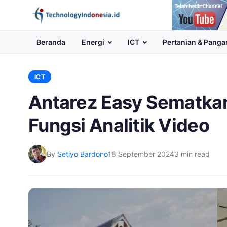
Channel
Youtube
Beranda
Energi
ICT
Pertanian & Panga
ICT
Antarez Easy Sematkan
Fungsi Analitik Video
By
Setiyo Bardono
18 September 2024
3 min read