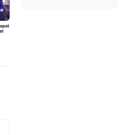
cepat
at