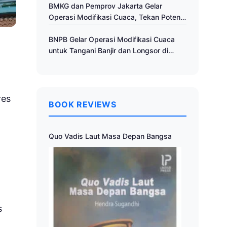
Cuaca
BMKG dan Pemprov Jakarta Gelar
Operasi Modifikasi Cuaca, Tekan Potensi
Bencana Hidrometeorologi
BNPB Gelar Operasi Modifikasi Cuaca
untuk Tangani Banjir dan Longsor di
Muria Raya
res
BOOK REVIEWS
Quo Vadis Laut Masa Depan Bangsa
s