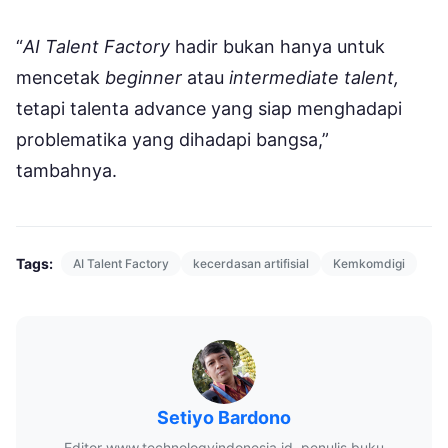
“
AI Talent Factory
hadir bukan hanya untuk
mencetak
beginner
atau
intermediate talent,
tetapi talenta advance yang siap menghadapi
problematika yang dihadapi bangsa,”
tambahnya.
Tags:
AI Talent Factory
kecerdasan artifisial
Kemkomdigi
Setiyo Bardono
Editor www.technologyindonesia.id, penulis buku