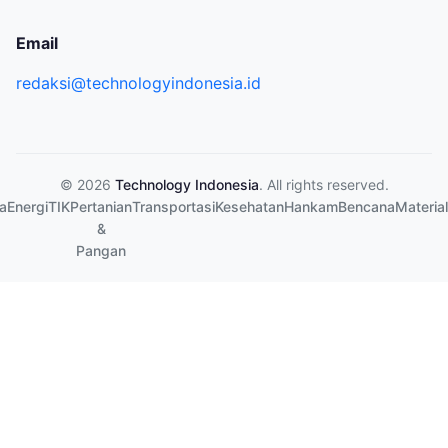
Email
redaksi@technologyindonesia.id
© 2026
Technology Indonesia
. All rights reserved.
a
Energi
TIK
Pertanian
Transportasi
Kesehatan
Hankam
Bencana
Material
&
Pangan