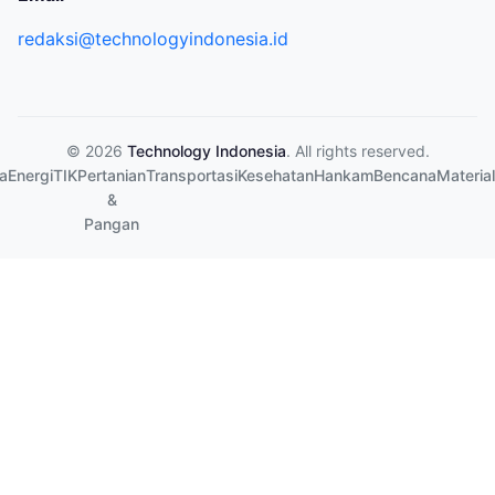
redaksi@technologyindonesia.id
© 2026
Technology Indonesia
. All rights reserved.
a
Energi
TIK
Pertanian
Transportasi
Kesehatan
Hankam
Bencana
Material
&
Pangan