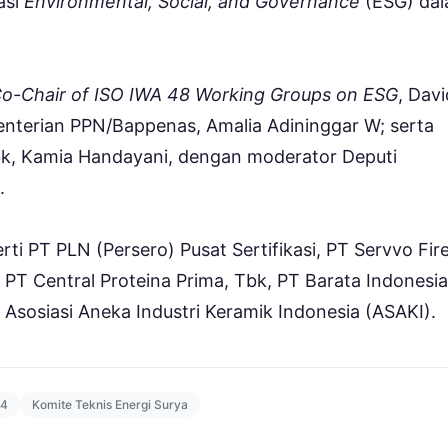
asi
Environmental, Social, and Governance
(ESG) da
o-Chair of ISO IWA 48 Working Groups on ESG
, Davi
terian PPN/Bappenas, Amalia Adininggar W; serta
k, Kamia Handayani, dengan moderator Deputi
.
i PT PLN (Persero) Pusat Sertifikasi, PT Servvo Fir
 PT Central Proteina Prima, Tbk, PT Barata Indonesia
Asosiasi Aneka Industri Keramik Indonesia (ASAKI).
24
Komite Teknis Energi Surya