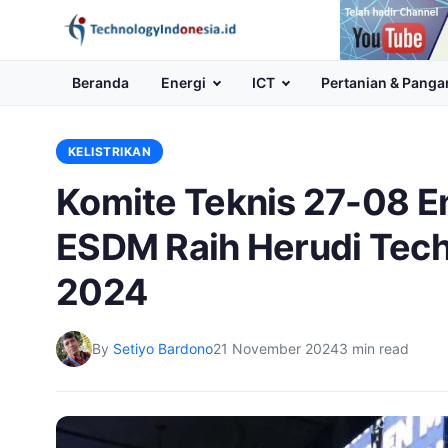
Channel
Youtube
Beranda
Energi
ICT
Pertanian & Panga
KELISTRIKAN
Komite Teknis 27-08 E
ESDM Raih Herudi Tec
2024
By
Setiyo Bardono
21 November 2024
3 min read