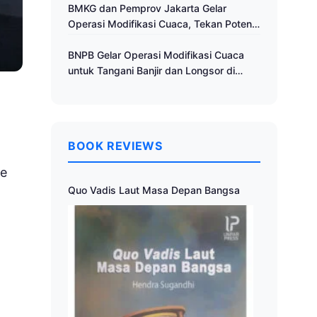
Cuaca
BMKG dan Pemprov Jakarta Gelar
Operasi Modifikasi Cuaca, Tekan Potensi
Bencana Hidrometeorologi
BNPB Gelar Operasi Modifikasi Cuaca
untuk Tangani Banjir dan Longsor di
Muria Raya
BOOK REVIEWS
ee
Quo Vadis Laut Masa Depan Bangsa