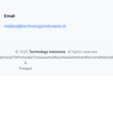
Email
redaksi@technologyindonesia.id
© 2026
Technology Indonesia
. All rights reserved.
a
Energi
TIK
Pertanian
Transportasi
Kesehatan
Hankam
Bencana
Material
&
Pangan