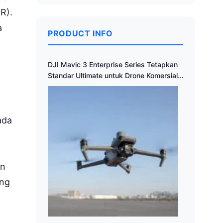
R).
a
PRODUCT INFO
DJI Mavic 3 Enterprise Series Tetapkan
Standar Ultimate untuk Drone Komersial
Portabel
ada
an
ang