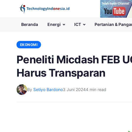
Channel
Youtube
Beranda
Energi
ICT
Pertanian & Panga
EKONOMI
Peneliti Micdash FEB 
Harus Transparan
By
Setiyo Bardono
3 Juni 2024
4 min read