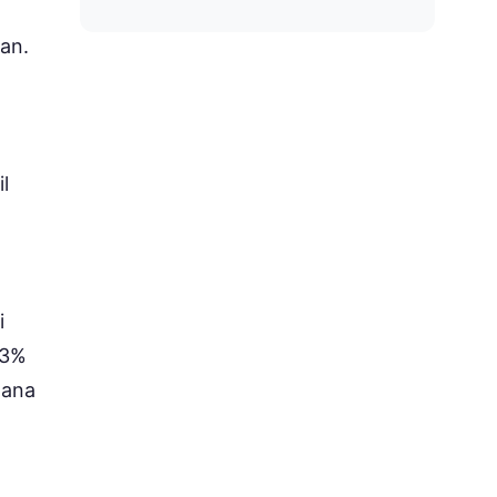
an.
l
i
 3%
dana