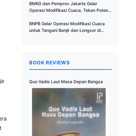
Cuaca
BMKG dan Pemprov Jakarta Gelar
Operasi Modifikasi Cuaca, Tekan Potensi
Bencana Hidrometeorologi
BNPB Gelar Operasi Modifikasi Cuaca
untuk Tangani Banjir dan Longsor di
Muria Raya
BOOK REVIEWS
ja
Quo Vadis Laut Masa Depan Bangsa
era
t