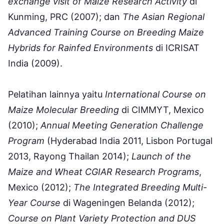
exchange visit of Maize Research Activity
di
Kunming, PRC (2007); dan
The Asian Regional
Advanced Training Course on Breeding Maize
Hybrids for Rainfed Environments
di ICRISAT
India (2009).
Pelatihan lainnya yaitu
International Course on
Maize Molecular Breeding
di CIMMYT, Mexico
(2010);
Annual Meeting Generation Challenge
Program
(Hyderabad India 2011, Lisbon Portugal
2013, Rayong Thailan 2014);
Launch of the
Maize and Wheat CGIAR Research Programs
,
Mexico (2012);
The Integrated Breeding Multi-
Year Course
di Wageningen Belanda (2012);
Course on Plant Variety Protection and DUS