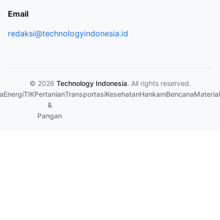
Email
redaksi@technologyindonesia.id
© 2026
Technology Indonesia
. All rights reserved.
a
Energi
TIK
Pertanian
Transportasi
Kesehatan
Hankam
Bencana
Material
&
Pangan