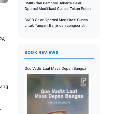
Cuaca
BMKG dan Pemprov Jakarta Gelar
Operasi Modifikasi Cuaca, Tekan Potensi
Bencana Hidrometeorologi
BNPB Gelar Operasi Modifikasi Cuaca
untuk Tangani Banjir dan Longsor di
Muria Raya
IPA
BOOK REVIEWS
Quo Vadis Laut Masa Depan Bangsa
dang
r