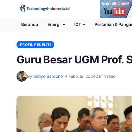
Channel
Youtube
Beranda
Energi
ICT
Pertanian & Panga
PROFIL PENELITI
Guru Besar UGM Prof. S
By
Setiyo Bardono
14 Februari 2024
2 min read