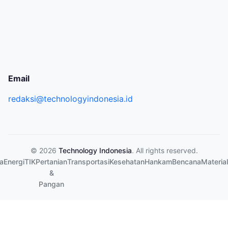
Email
redaksi@technologyindonesia.id
© 2026
Technology Indonesia
. All rights reserved.
a
Energi
TIK
Pertanian
Transportasi
Kesehatan
Hankam
Bencana
Material
&
Pangan