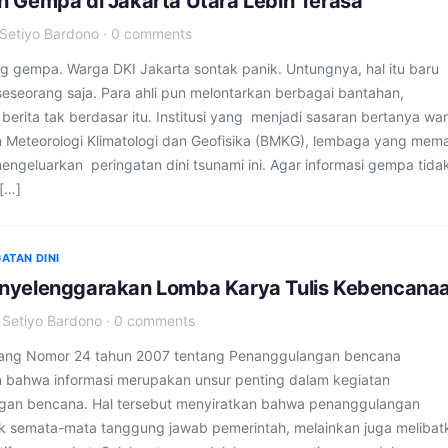
 Gempa di Jakarta Utara Lebih Terasa
Setiyo Bardono
·
0 comments
g gempa. Warga DKI Jakarta sontak panik. Untungnya, hal itu baru
seseorang saja. Para ahli pun melontarkan berbagai bantahan,
erita tak berdasar itu. Institusi yang menjadi sasaran bertanya wa
 Meteorologi Klimatologi dan Geofisika (BMKG), lembaga yang mem
ngeluarkan peringatan dini tsunami ini. Agar informasi gempa tida
 […]
ATAN DINI
yelenggarakan Lomba Karya Tulis Kebencana
·
Setiyo Bardono
·
0 comments
ng Nomor 24 tahun 2007 tentang Penanggulangan bencana
bahwa informasi merupakan unsur penting dalam kegiatan
gan bencana. Hal tersebut menyiratkan bahwa penanggulangan
k semata-mata tanggung jawab pemerintah, melainkan juga melibat