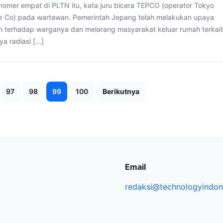
 nomer empat di PLTN itu, kata juru bicara TEPCO (operator Tokyo
er Co) pada wartawan. Pemerintah Jepang telah melakukan upaya
 terhadap warganya dan melarang masyarakat keluar rumah terkait
a radiasi […]
Paginasi
97
98
99
100
Berikutnya
pos
Email
redaksi@technologyindone