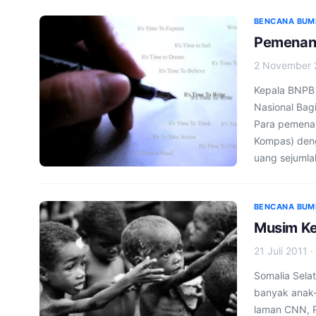
BENCANA BUM
Pemenang
2 November 
Kepala BNPB
Nasional Bag
Para pemenan
Kompas) deng
uang sejumlah 
BENCANA BUM
Musim Ke
21 Juli 2011
·
Somalia Sela
banyak anak-
laman CNN, R