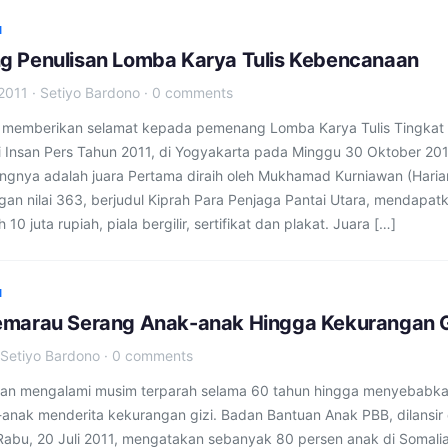
I
 Penulisan Lomba Karya Tulis Kebencanaan
2011
·
Setiyo Bardono
·
0 comments
 memberikan selamat kepada pemenang Lomba Karya Tulis Tingkat
i Insan Pers Tahun 2011, di Yogyakarta pada Minggu 30 Oktober 201
gnya adalah juara Pertama diraih oleh Mukhamad Kurniawan (Haria
an nilai 363, berjudul Kiprah Para Penjaga Pantai Utara, mendapat
10 juta rupiah, piala bergilir, sertifikat dan plakat. Juara […]
I
marau Serang Anak-anak Hingga Kekurangan G
Setiyo Bardono
·
0 comments
tan mengalami musim terparah selama 60 tahun hingga menyebabk
anak menderita kekurangan gizi. Badan Bantuan Anak PBB, dilansir 
abu, 20 Juli 2011, mengatakan sebanyak 80 persen anak di Somali