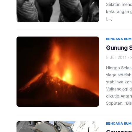
Selatan mend
kekurangan g
[…]
BENCANA BUM
Gunung S
5 Juli 2011
·
Hingga Selasa
siaga setela
stabilnya kon
Vulkanologi 
dikutip Anta
Soputan. “Bis
BENCANA BUM