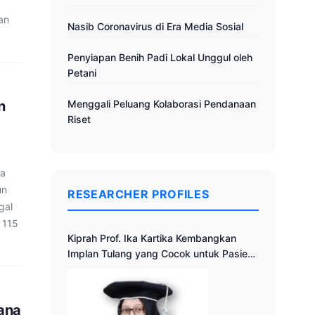
an
Nasib Coronavirus di Era Media Sosial
Penyiapan Benih Padi Lokal Unggul oleh
Petani
n
Menggali Peluang Kolaborasi Pendanaan
Riset
na
un
RESEARCHER PROFILES
gal
 115
Kiprah Prof. Ika Kartika Kembangkan
Implan Tulang yang Cocok untuk Pasien
Indonesia
ana