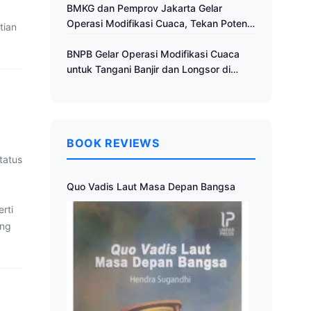
Cuaca
BMKG dan Pemprov Jakarta Gelar
Operasi Modifikasi Cuaca, Tekan Potensi
tian
Bencana Hidrometeorologi
BNPB Gelar Operasi Modifikasi Cuaca
untuk Tangani Banjir dan Longsor di
Muria Raya
BOOK REVIEWS
tatus
Quo Vadis Laut Masa Depan Bangsa
rti
ung