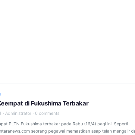
I
Keempat di Fukushima Terbakar
1
·
Administrator
·
0 comments
pat PLTN Fukushima terbakar pada Rabu (16/4) pagi ini. Seperti
Antaranews.com seorang pegawai memastikan asap telah mengalir da