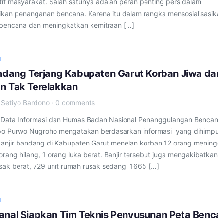
ktif masyarakat. Salah satunya adalah peran penting pers dalam
kan penanganan bencana. Karena itu dalam rangka mensosialisasik
bencana dan meningkatkan kemitraan […]
I
andang Terjang Kabupaten Garut Korban Jiwa da
n Tak Terelakkan
·
Setiyo Bardono
·
0 comments
 Data Informasi dan Humas Badan Nasional Penanggulangan Benca
po Purwo Nugroho mengatakan berdasarkan informasi yang dihimp
 banjir bandang di Kabupaten Garut menelan korban 12 orang mening
orang hilang, 1 orang luka berat. Banjir tersebut juga mengakibatkan
usak berat, 729 unit rumah rusak sedang, 1665 […]
I
anal Siapkan Tim Teknis Penyusunan Peta Benc