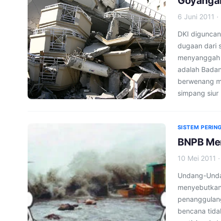
Goyangan
6 Juni 2011
·
DKI diguncan
dugaan dari 
menyanggah b
adalah Badan
berwenang me
simpang siur
SISTEM PERING
BNPB Men
10 Mei 2011
Undang-Unda
menyebutkan 
penanggulan
bencana tida