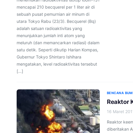
mencapai 210 becquerel per 1 liter air di
sebuah pusat pemurnian air minum di
utara Tokyo Rabu (23/3). Becquerel (Bq)
adalah satuan radioaktivitas yang
menunjukkan jumlah inti atom yang
meluruh (dan memancarkan radiasi) dalam
satu detik. Seperti dikutip Harian Kompas,
Gubernur Tokyo Shintaro Ishihara
mengatakan, level radioaktivitas tersebut
[…]
BENCANA BUM
Reaktor 
16 Maret 201
Reaktor keem
diberitakan 