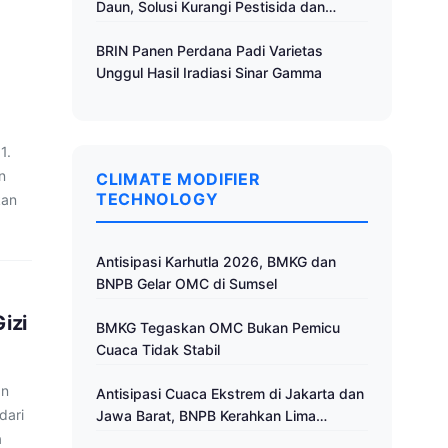
Daun, Solusi Kurangi Pestisida dan
Tingkatkan Produktivitas
BRIN Panen Perdana Padi Varietas
Unggul Hasil Iradiasi Sinar Gamma
1.
n
CLIMATE MODIFIER
TECHNOLOGY
kan
Antisipasi Karhutla 2026, BMKG dan
BNPB Gelar OMC di Sumsel
izi
BMKG Tegaskan OMC Bukan Pemicu
Cuaca Tidak Stabil
an
Antisipasi Cuaca Ekstrem di Jakarta dan
dari
Jawa Barat, BNPB Kerahkan Lima
Pesawat untuk Operasi Modifikasi
a