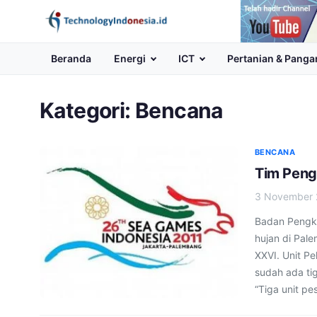
Channel
Youtube
Beranda
Energi
ICT
Pertanian & Panga
Kategori:
Bencana
BENCANA
Tim Pen
3 November 
Badan Pengka
hujan di Pa
XXVI. Unit P
sudah ada ti
“Tiga unit pe