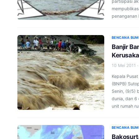
partisipasi a
mempublikasi
penanganan 
BENCANA BUM
Banjir B
Kerusaka
10 Mei 2011
Kepala Pusat
(BNPB) Suto
Senin, (9/5)
dunia, dan 6 
unit rumah r
BENCANA BUM
Bakosurt