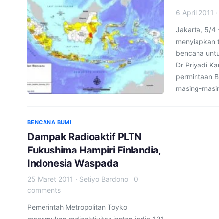
6 April 2011
Jakarta, 5/4
menyiapkan t
bencana untu
Dr Priyadi Ka
permintaan B
masing-masi
BENCANA BUMI
Dampak Radioaktif PLTN
Fukushima Hampiri Finlandia,
Indonesia Waspada
25 Maret 2011
·
Setiyo Bardono
·
0
comments
Pemerintah Metropolitan Toyko
menemukan radioaktivitas isotop iodin-131