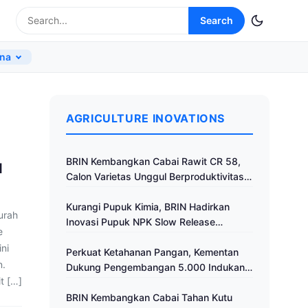
Search
na
AGRICULTURE INOVATIONS
BRIN Kembangkan Cabai Rawit CR 58,
I
Calon Varietas Unggul Berproduktivitas
Tinggi
Kurangi Pupuk Kimia, BRIN Hadirkan
urah
Inovasi Pupuk NPK Slow Release
e
Fertilizer di Klaten
ni
Perkuat Ketahanan Pangan, Kementan
n.
Dukung Pengembangan 5.000 Indukan
t […]
Ayam ALOPE UNHAS-1
BRIN Kembangkan Cabai Tahan Kutu