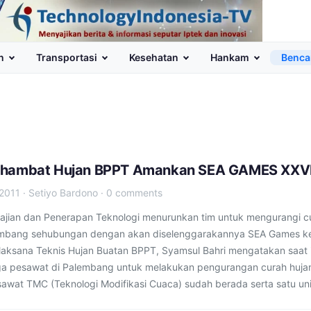
n
Transportasi
Kesehatan
Hankam
Benca
ghambat Hujan BPPT Amankan SEA GAMES XXV
2011
·
Setiyo Bardono
·
0 comments
jian dan Penerapan Teknologi menurunkan tim untuk mengurangi c
lembang sehubungan dengan akan diselenggarakannya SEA Games k
elaksana Teknis Hujan Buatan BPPT, Syamsul Bahri mengatakan saat i
ga pesawat di Palembang untuk melakukan pengurangan curah huja
sawat TMC (Teknologi Modifikasi Cuaca) sudah berada serta satu uni