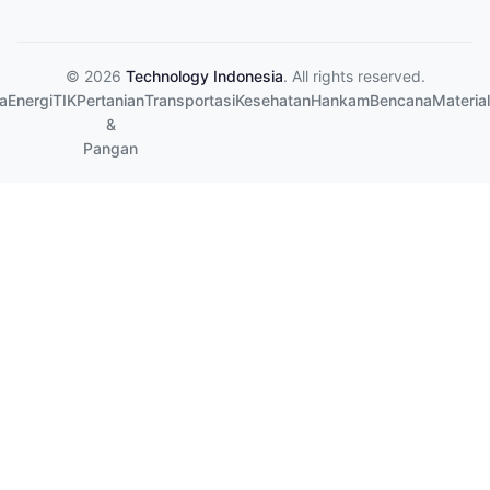
© 2026
Technology Indonesia
. All rights reserved.
a
Energi
TIK
Pertanian
Transportasi
Kesehatan
Hankam
Bencana
Material
&
Pangan