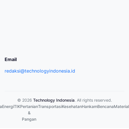
Email
redaksi@technologyindonesia.id
© 2026
Technology Indonesia
. All rights reserved.
a
Energi
TIK
Pertanian
Transportasi
Kesehatan
Hankam
Bencana
Material
&
Pangan