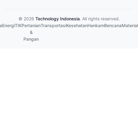
© 2026
Technology Indonesia
. All rights reserved.
a
Energi
TIK
Pertanian
Transportasi
Kesehatan
Hankam
Bencana
Material
&
Pangan