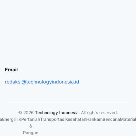
Email
redaksi@technologyindonesia.id
© 2026
Technology Indonesia
. All rights reserved.
a
Energi
TIK
Pertanian
Transportasi
Kesehatan
Hankam
Bencana
Material
&
Pangan