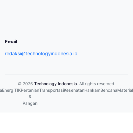
Email
redaksi@technologyindonesia.id
© 2026
Technology Indonesia
. All rights reserved.
a
Energi
TIK
Pertanian
Transportasi
Kesehatan
Hankam
Bencana
Material
&
Pangan