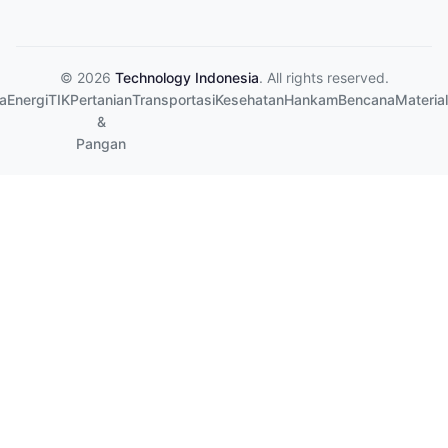
© 2026
Technology Indonesia
. All rights reserved.
a
Energi
TIK
Pertanian
Transportasi
Kesehatan
Hankam
Bencana
Material
&
Pangan