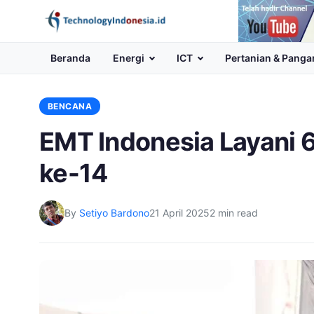
Channel
Youtube
Beranda
Energi
ICT
Pertanian & Panga
BENCANA
EMT Indonesia Layani 
ke-14
By
Setiyo Bardono
21 April 2025
2 min read