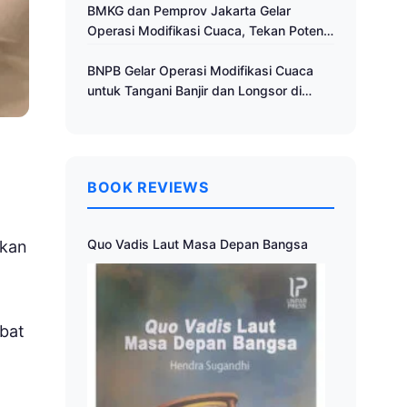
Cuaca
BMKG dan Pemprov Jakarta Gelar
Operasi Modifikasi Cuaca, Tekan Potensi
Bencana Hidrometeorologi
BNPB Gelar Operasi Modifikasi Cuaca
untuk Tangani Banjir dan Longsor di
Muria Raya
BOOK REVIEWS
a
Quo Vadis Laut Masa Depan Bangsa
ikan
bat