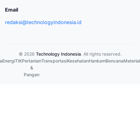
Email
redaksi@technologyindonesia.id
© 2026
Technology Indonesia
. All rights reserved.
a
Energi
TIK
Pertanian
Transportasi
Kesehatan
Hankam
Bencana
Material
&
Pangan