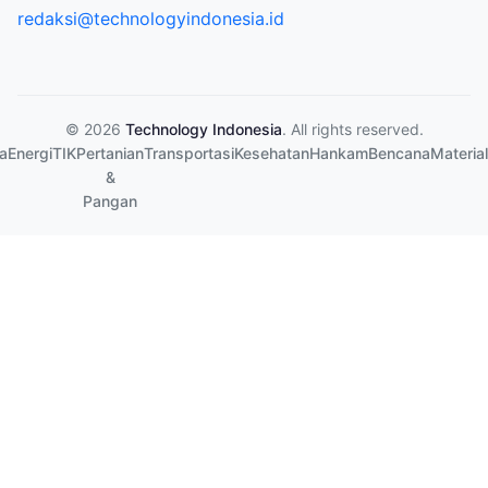
redaksi@technologyindonesia.id
© 2026
Technology Indonesia
. All rights reserved.
a
Energi
TIK
Pertanian
Transportasi
Kesehatan
Hankam
Bencana
Material
&
Pangan