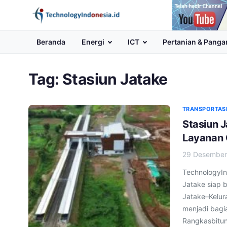
Channel
Youtube
Beranda
Energi
ICT
Pertanian & Panga
Tag:
Stasiun Jatake
TRANSPORTASI
Stasiun J
Layanan 
29 Desember
TechnologyIn
Jatake siap 
Jatake–Kelur
menjadi bagi
Rangkasbitun