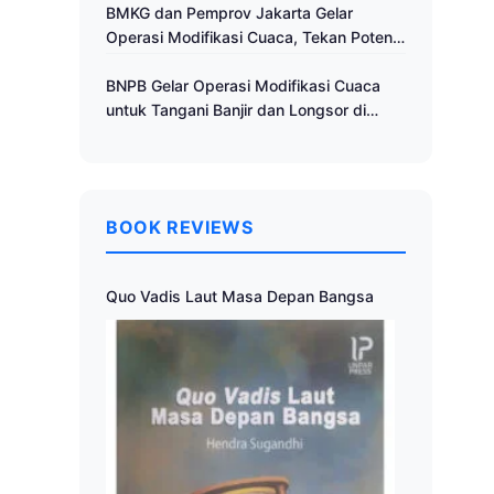
Cuaca
BMKG dan Pemprov Jakarta Gelar
Operasi Modifikasi Cuaca, Tekan Potensi
Bencana Hidrometeorologi
BNPB Gelar Operasi Modifikasi Cuaca
untuk Tangani Banjir dan Longsor di
Muria Raya
BOOK REVIEWS
Quo Vadis Laut Masa Depan Bangsa