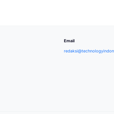
Email
redaksi@technologyindone