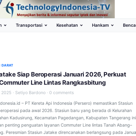
n
Transportasi
Kesehatan
Hankam
Benca
 DARAT
atake Siap Beroperasi Januari 2026, Perkuat
Commuter Line Lintas Rangkasbitung
 2025
·
Setiyo Bardono
·
0 comments
donesia.id – PT Kereta Api Indonesia (Persero) memastikan Stasiun
beroperasi pada awal 2026. Stasiun baru yang berada di Kelurahan
ahan Kadusirung, Kecamatan Pagedangan, Kabupaten Tangerang ini
an penting penguatan layanan Commuter Line lintas Tanah Abang–
g. Peresmian Stasiun Jatake direncanakan berlangsung pada Janua