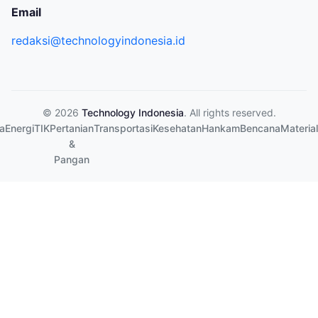
Email
redaksi@technologyindonesia.id
© 2026
Technology Indonesia
. All rights reserved.
a
Energi
TIK
Pertanian
Transportasi
Kesehatan
Hankam
Bencana
Material
&
Pangan