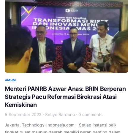
UMUM
Menteri PANRB Azwar Anas: BRIN Berperan
Strategis Pacu Reformasi Birokrasi Atasi
Kemiskinan
5 September 2023
·
Setiyo Bardono
·
0 comments
Jakarta, Technology-Indonesia.com – Setiap instansi baik
tingkat pusat maupun daerah memiliki peran penting dalam