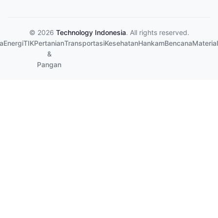
© 2026
Technology Indonesia
. All rights reserved.
a
Energi
TIK
Pertanian
Transportasi
Kesehatan
Hankam
Bencana
Material
&
Pangan