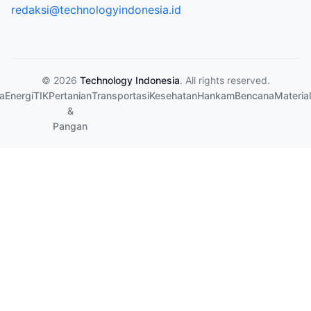
redaksi@technologyindonesia.id
© 2026
Technology Indonesia
. All rights reserved.
a
Energi
TIK
Pertanian
Transportasi
Kesehatan
Hankam
Bencana
Material
&
Pangan