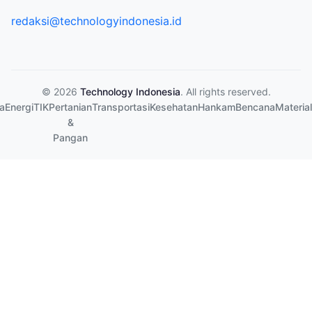
redaksi@technologyindonesia.id
© 2026
Technology Indonesia
. All rights reserved.
a
Energi
TIK
Pertanian
Transportasi
Kesehatan
Hankam
Bencana
Material
&
Pangan