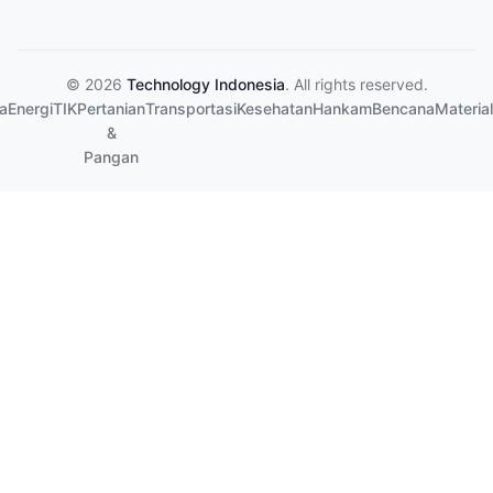
© 2026
Technology Indonesia
. All rights reserved.
a
Energi
TIK
Pertanian
Transportasi
Kesehatan
Hankam
Bencana
Material
&
Pangan