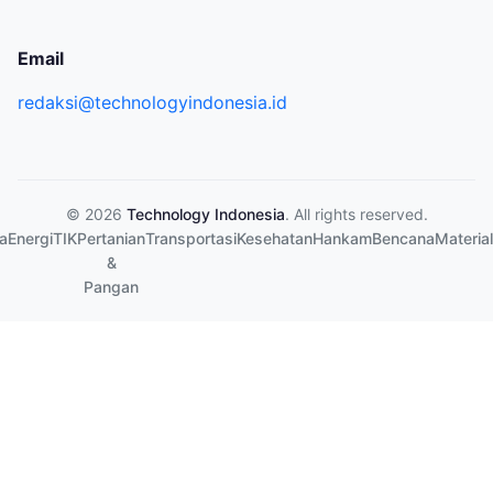
Email
redaksi@technologyindonesia.id
© 2026
Technology Indonesia
. All rights reserved.
a
Energi
TIK
Pertanian
Transportasi
Kesehatan
Hankam
Bencana
Material
&
Pangan