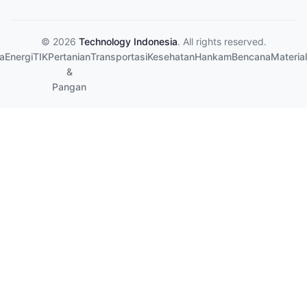
© 2026
Technology Indonesia
. All rights reserved.
a
Energi
TIK
Pertanian
Transportasi
Kesehatan
Hankam
Bencana
Material
&
Pangan