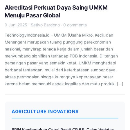
Akreditasi Perkuat Daya Saing UMKM
Menuju Pasar Global
9 Juni 2025
·
Setiyo Bardono
·
0 comments
TechnologyIndonesia.id – UMKM (Usaha Mikro, Kecil, dan
Menengah) merupakan tulang punggung perekonomian
nasional, menyerap tenaga kerja dalam jumlah besar dan
menyumbang signifikan terhadap PDB Indonesia. Di tengah
persaingan pasar yang semakin ketat, UMKM menghadapi
berbagai tantangan, mulai dari keterbatasan sumber daya,
akses permodalan hingga kurangnya kepercayaan pasar
karena belum memenuhi aspek legalitas dan mutu produk. […]
AGRICULTURE INOVATIONS
BRIN Kembangkan Cabai Rawit CR 58, Calon Varietas