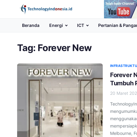
Channel
Youtube
Beranda
Energi
ICT
Pertanian & Panga
Tag:
Forever New
INFRASTRUKTU
Forever N
Tumbuh P
20 Maret 20
TechnologyIn
mengumumkan
menggunakan 
mempersiapka
Melbourne, F