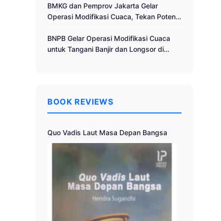
Cuaca
BMKG dan Pemprov Jakarta Gelar
Operasi Modifikasi Cuaca, Tekan Potensi
Bencana Hidrometeorologi
BNPB Gelar Operasi Modifikasi Cuaca
untuk Tangani Banjir dan Longsor di
Muria Raya
BOOK REVIEWS
Quo Vadis Laut Masa Depan Bangsa