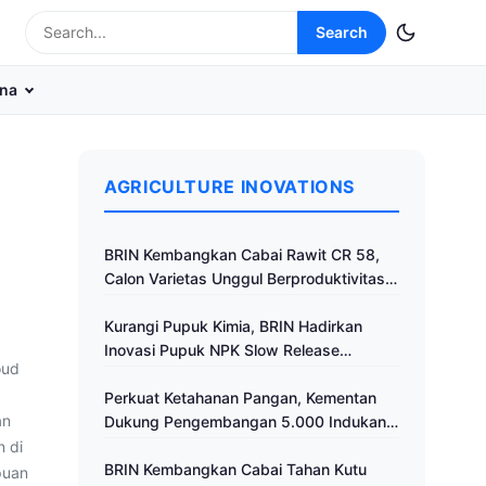
Search
na
AGRICULTURE INOVATIONS
BRIN Kembangkan Cabai Rawit CR 58,
Calon Varietas Unggul Berproduktivitas
Tinggi
Kurangi Pupuk Kimia, BRIN Hadirkan
Inovasi Pupuk NPK Slow Release
oud
Fertilizer di Klaten
Perkuat Ketahanan Pangan, Kementan
an
Dukung Pengembangan 5.000 Indukan
Ayam ALOPE UNHAS-1
 di
BRIN Kembangkan Cabai Tahan Kutu
puan