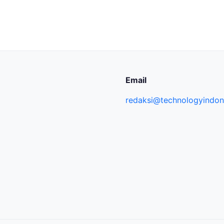
Email
redaksi@technologyindone