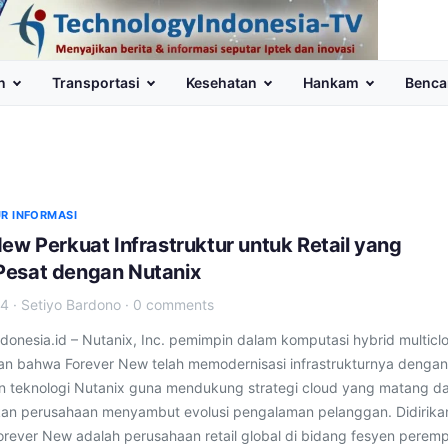
n
Transportasi
Kesehatan
Hankam
Benca
R INFORMASI
ew Perkuat Infrastruktur untuk Retail yang
esat dengan Nutanix
24
·
Setiyo Bardono
·
0 comments
donesia.id – Nutanix, Inc. pemimpin dalam komputasi hybrid multicl
 bahwa Forever New telah memodernisasi infrastrukturnya dengan
teknologi Nutanix guna mendukung strategi cloud yang matang d
n perusahaan menyambut evolusi pengalaman pelanggan. Didirikan
orever New adalah perusahaan retail global di bidang fesyen perem