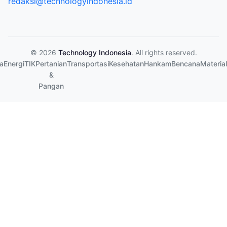
redaksi@technologyindonesia.id
© 2026
Technology Indonesia
. All rights reserved.
a
Energi
TIK
Pertanian
Transportasi
Kesehatan
Hankam
Bencana
Material
&
Pangan