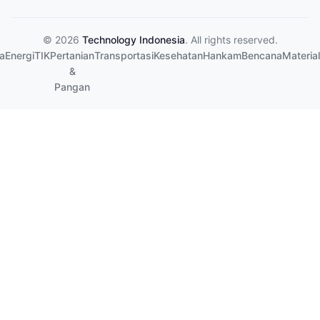
© 2026
Technology Indonesia
. All rights reserved.
a
Energi
TIK
Pertanian
Transportasi
Kesehatan
Hankam
Bencana
Material
&
Pangan