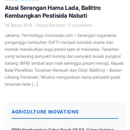
Atasi Serangan Hama Lada, Balittro
Kembangkan Pestisida Nabati
26 Maret 2018
·
Setiyo Bardono
·
0 comments
Jakarta, Technology-Indonesia.com – Serangan organisme
penganggu tumbuhan (OPT) menjadi kendala utama dan
momok menakutkan bagi petani lada di Indonesia. Tanaman
yang terserang penyakit kuning dan penyakit busuk pangkal
batang (BPB) lambat laun mati sehingga petani merugi. Kepala
Balai Penelitian Tanaman Rempah dan Obat (Balittro) – Badan
Litbang Pertanian, Wiratno mengatakan hama penyakit pada
tanaman lada […]
AGRICULTURE INOVATIONS
BRIN Kembangkan Cabai Rawit CR 58, Calon Varietas