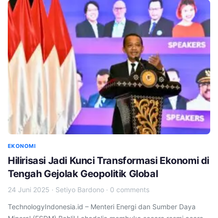
EKONOMI
Hilirisasi Jadi Kunci Transformasi Ekonomi di
Tengah Gejolak Geopolitik Global
24 Juni 2025
·
Setiyo Bardono
·
0 comments
TechnologyIndonesia.id – Menteri Energi dan Sumber Daya