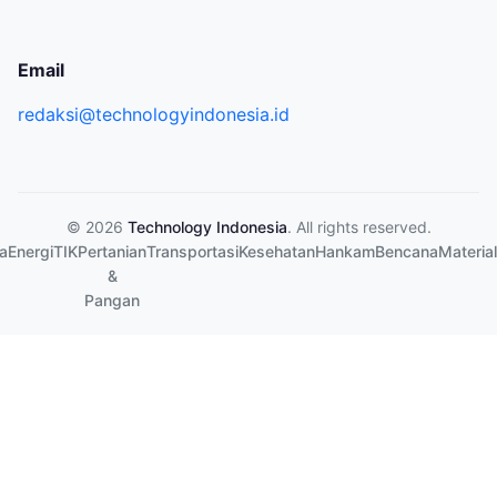
Email
redaksi@technologyindonesia.id
© 2026
Technology Indonesia
. All rights reserved.
a
Energi
TIK
Pertanian
Transportasi
Kesehatan
Hankam
Bencana
Material
&
Pangan