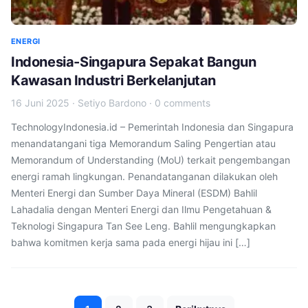
ENERGI
Indonesia-Singapura Sepakat Bangun
Kawasan Industri Berkelanjutan
16 Juni 2025
·
Setiyo Bardono
·
0 comments
TechnologyIndonesia.id – Pemerintah Indonesia dan Singapura
menandatangani tiga Memorandum Saling Pengertian atau
Memorandum of Understanding (MoU) terkait pengembangan
energi ramah lingkungan. Penandatanganan dilakukan oleh
Menteri Energi dan Sumber Daya Mineral (ESDM) Bahlil
Lahadalia dengan Menteri Energi dan Ilmu Pengetahuan &
Teknologi Singapura Tan See Leng. Bahlil mengungkapkan
bahwa komitmen kerja sama pada energi hijau ini […]
Paginasi