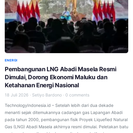
ENERGI
Pembangunan LNG Abadi Masela Resmi
Dimulai, Dorong Ekonomi Maluku dan
Ketahanan Energi Nasional
18 Juli 2026
·
Setiyo Bardono
·
0 comments
TechnologyIndonesia.id – Setelah lebih dari dua dekade
menanti sejak ditemukannya cadangan gas Lapangan Abadi
pada tahun 2000, pembangunan fisik Proyek Liquefied Natural
Gas (LNG) Abadi Masela akhirnya resmi dimulai. Peletakan batu