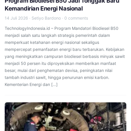
Program Biodiesel B50 Jadi Tonggak Baru
Kemandirian Energi Nasional
14 Juli 2026
·
Setiyo Bardono
·
0 comments
TechnologyIndonesia.id – Program Mandatori Biodiesel B50
menjadi salah satu langkah strategis pemerintah dalam
memperkuat ketahanan energi nasional sekaligus
mempercepat pemanfaatan energi baru terbarukan. Kebijakan
yang meningkatkan campuran biodiesel berbasis minyak sawit
menjadi 50 persen itu diproyeksikan memberikan manfaat
besar, mulai dari penghematan devisa, peningkatan nilai
tambah industri sawit, hingga penurunan emisi karbon.
Kementerian Energi dan […]