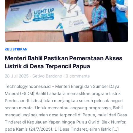
KELISTRIKAN
Menteri Bahlil Pastikan Pemerataan Akses
Listrik di Desa Terpencil Papua
28 Juli 2025
·
Setiyo Bardono
·
0 comments
TechnologyIndonesia.id – Menteri Energi dan Sumber Daya
Mineral (ESDM) Bahlil Lahadalia memastikan program Listrik
Perdesaan (Lisdes) telah menjangkau seluruh pelosok negeri
secara merata. Untuk memantau langsung progresnya, Bahlil
mengunjungi sejumlah desa terpencil di Papua, mulai dari Desa
Tindaret di Kepulauan Yapen hingga Pulau Owi di Biak Numfor,
pada Kamis (24/7/2025). Di Desa Tindaret, aliran listrik […]