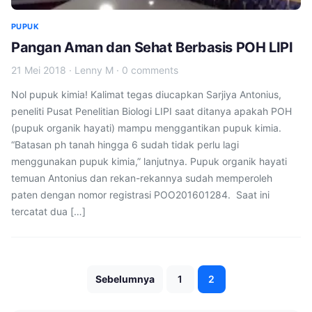
PUPUK
Pangan Aman dan Sehat Berbasis POH LIPI
21 Mei 2018
·
Lenny M
·
0 comments
Nol pupuk kimia! Kalimat tegas diucapkan Sarjiya Antonius,
peneliti Pusat Penelitian Biologi LIPI saat ditanya apakah POH
(pupuk organik hayati) mampu menggantikan pupuk kimia.
“Batasan ph tanah hingga 6 sudah tidak perlu lagi
menggunakan pupuk kimia,” lanjutnya. Pupuk organik hayati
temuan Antonius dan rekan-rekannya sudah memperoleh
paten dengan nomor registrasi POO201601284. Saat ini
tercatat dua […]
Paginasi
Sebelumnya
1
2
pos