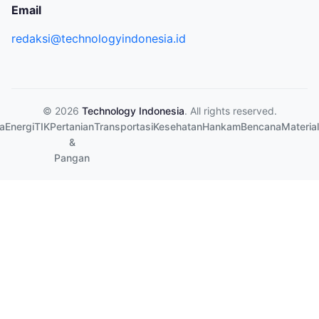
Email
redaksi@technologyindonesia.id
© 2026
Technology Indonesia
. All rights reserved.
a
Energi
TIK
Pertanian
Transportasi
Kesehatan
Hankam
Bencana
Material
&
Pangan